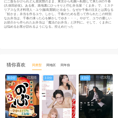
に二股をかけられどん底状態のまま、東京から札幌へ転勤して来たolの千春
(久保田紗友)。ある夜、路地裏にひっそりと佇む弁当屋「くま弁」で、ミステ
リアスな天才料理人・ユウ(飯島寛騎)と出会う。なぜか千春の注文とは異なる
「鮭かま」弁当を作るユウ。しかし、千春のためを思って作られたこの特別
なお弁当は、千春の凍った心を解かしてゆき・・・。やがて、ユウの優しい
お節介から作られたお弁当は「魔法のお弁当」と評判に。そして、くま弁に
は悩めるお客が訪れるようになる。控えめだった
猜你喜欢
同类型
同地区
同年份
已完结
已完结
已完结
8.0分
3.0分
4.0分