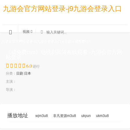
九游会官方网站登录-j9九游会登录入口
视频
九游会官方网站登录-j9九游会登录入口
»
日剧
»
成免费crm
《成免费crm》电视剧高清在线观看 -九游会官方网
站登录
6.0
还行
分类：
日剧
日本
主演：
导演：
播放地址
wjm3u8
非凡资源m3u8
ukyun
ukm3u8