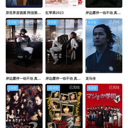
异世界居酒屋 阿信第三季～皇帝与欧利亚的公主篇～
红苹果2023
岸边露伴一动不动 真人剧
已完结
已完结
已完结
5.0分
8.0分
6.0分
岸边露伴一动不动 真人剧 part2
岸边露伴一动不动 真人剧 part3
龙马传
已完结
已完结
已完结
2.0分
10.0分
9.0分