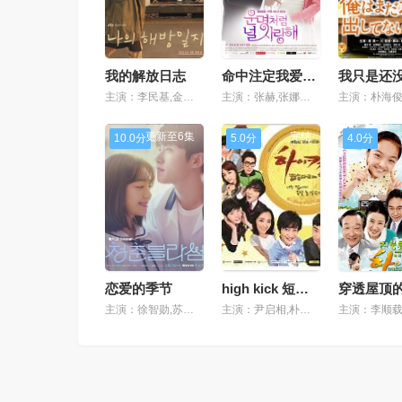
我的解放日志
命中注定我爱你2014
主演：李民基,金智媛,孙锡久
主演：张赫,张娜拉,崔振赫,王智媛,崔宇植
更新至6集
完结
10.0分
5.0分
4.0分
恋爱的季节
high kick 短腿的反击
主演：徐智勋,苏珠妍,金珉奎,姜惠媛
主演：尹启相,朴河宣,徐智锡,李钟硕,郑秀晶,白珍熙,金智媛,安内相,尹有善,朱利安·姜,姜昇润