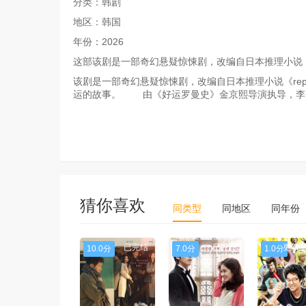
分类：韩剧
地区：韩国
年份：2026
这部该剧是一部奇幻悬疑惊悚剧，改编自日本推理小说《r
该剧是一部奇幻悬疑惊悚剧，改编自日本推理小说《rep
运的故事。 由《好运罗曼史》金京熙导演执导，李秀
猜你喜欢
同类型
同地区
同年份
已完结
已完结
更新至
10.0分
7.0分
1.0分