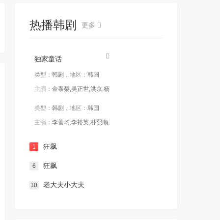
热播韩剧
更多
独家童话
类型：
韩剧，
地区：
韩国
主演：
金泰梨,吴正世,洪京,杨
类型：
韩剧，
地区：
韩国
主演：
李善均,李裕英,朴熙顺,
狂飙
1
狂飙
6
老大夫小大夫
10