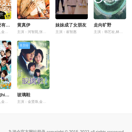
我只是还没有全力以赴
黄真伊
妹妹成了女朋友
走向旷野
主演：朴海俊,金道完
主演：河智苑,张根硕,金载沅,柳泰俊,金英爱,王光娜,全美善,李时焕,李仁慧,俞妍智
主演：崔智惠
主演：韩艺祉,林尚均,吴民秀
完结
完结
8.0分
穿透屋顶的high kick
玻璃鞋
主演：李顺载,金慈玉,黄正音,崔丹尼尔,申世京,尹施允,郑普硕,吴贤庆,刘寅娜,李起光,李光洙,陈智熙,徐信爱,朱利安·姜
主演：金贤珠,金芝荷,韩在硕,金圭丽,苏志燮,金静华,金忠烈,崔宇革
九游会官方网站登录 copyright © 2015-2022 all rights reserved