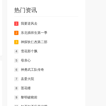
热门资讯
我要逆风去
1
东北插班生第一季
2
神探狄仁杰第二部
3
雪花那个飘
4
母亲心
5
神勇武工队传奇
6
县委大院
7
莲花楼
8
黎明破晓前
9