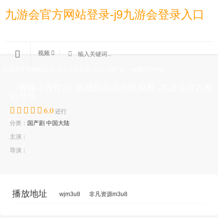
九游会官方网站登录-j9九游会登录入口
视频
九游会官方网站登录-j9九游会登录入口
»
国产剧
»
御赐小仵作2
《御赐小仵作2》电视剧高清在线观看 -九游会官方网
站登录
6.0
还行
分类：
国产剧
中国大陆
主演：
导演：
播放地址
wjm3u8
非凡资源m3u8