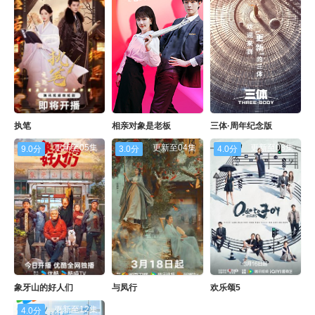
执笔
相亲对象是老板
三体·周年纪念版
更新至05集
更新至04集
更新至08集
9.0分
3.0分
4.0分
象牙山的好人们
与凤行
欢乐颂5
更新至12集
4.0分