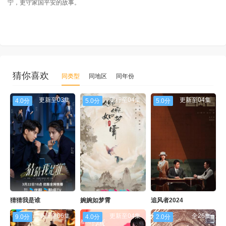
宁，更守家国平安的故事。
猜你喜欢
同类型
同地区
同年份
更新至03集
更行至04集
更新至04集
4.0分
5.0分
5.0分
猜猜我是谁
婉婉如梦霄
追风者2024
更新至06集
更新至04集
全26集
9.0分
4.0分
2.0分