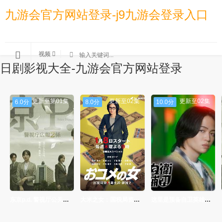
九游会官方网站登录-j9九游会登录入口
视频
日剧影视大全-九游会官方网站登录
更新至第01集
更新至02集
更新至02集
6.0分
8.0分
10.0分
东京p.d. 警视厅公关二课
大米之女：国税局资料调查课·杂国室
这里是预备自卫英雄补？！