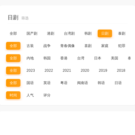
日剧
筛选
全部
国产剧
港剧
台湾剧
韩剧
日剧
泰剧
全部
古装
战争
青春偶像
喜剧
家庭
犯罪
全部
内地
韩国
香港
台湾
日本
美国
泰国
全部
2023
2022
2021
2020
2019
2018
全部
国语
英语
粤语
闽南语
韩语
日语
其
时间
人气
评分