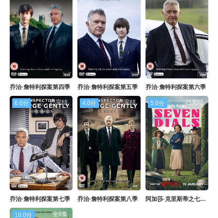
乔治·詹特利探案第四季
乔治·詹特利探案第五季
乔治·詹特利探案第六季
已完结
已完结
已完结
6.0分
4.0分
5.0分
乔治·詹特利探案第七季
乔治·詹特利探案第八季
阿加莎·克里斯蒂之七面钟
全8集
10.0分