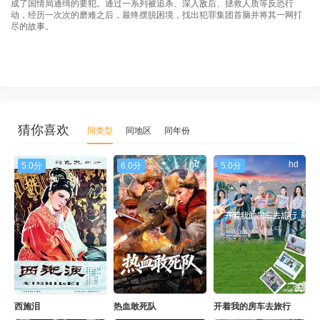
成了国情局通缉的要犯。通过一系列被追杀、深入敌后、拯救人质等反恐行
动，经历一次次的磨难之后，最终摆脱困境，找出犯罪集团首脑并将其一网打
尽的故事。
猜你喜欢
同类型
同地区
同年份
hd国语
hd
hd
5.0分
6.0分
5.0分
西施泪
热血敢死队
开着我的房车去旅行