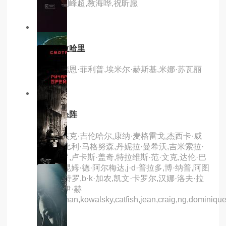
主演：刘峰超,教海哗,祝昕愿
7.0分
hd
逃出卡拉哈里
主演：瑞恩·菲利普,埃米尔·赫斯基,米娜·苏瓦丽
4.0分
hd
新威龙杀阵
主演：杰克·吉伦哈尔,康纳·麦格雷戈,杰西卡·威
廉姆斯,比利·马格努森,丹妮拉·曼希沃,吉米索拉·
艾库美罗,卢卡斯·盖奇,特拉维斯·范·文克,达伦·巴
内特,乔昆姆·德·阿尔梅达,j·d·普拉多,博·纳普,阿图
罗·卡斯特罗,b·k·加农,凯文·卡罗尔,汉娜·洛夫·拉
尼尔,杰伊·赫
农,jonathan,kowalsky,catfish,jean,craig,ng,dominiqu