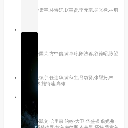
主演：金康宇,朴诗妍,赵宰贤,李元宗,吴光禄,林炯
局
8.0分
hd
枪王
主演：张国荣,方中信,黄卓玲,陈法蓉,谷德昭,陈望
华
主演：吴镇宇,任达华,黄秋生,吕颂贤,张耀扬,林
雪,王天林,施绮莲,高雄
6.0分
hd
禽兽
主演：小凯文·哈里森,约翰·大卫·华盛顿,詹妮弗·
艾莉,亚历桑德罗·埃尔南德斯,杰弗里·怀特,贾雷尔