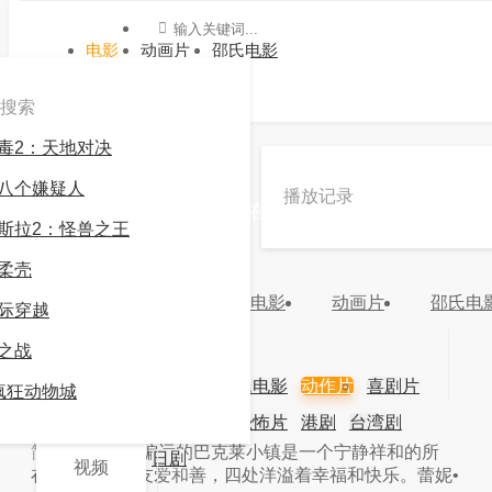
电影
动画片
邵氏电影
搜索
毒2：天地对决
»
动作片
»
猎杀活死人
八个嫌疑人
播放记录
《猎杀活死人》电影高清在线观看 -九游会官方网
斯拉2：怪兽之王
站登录
柔壳
10.0
力荐
电影
动画片
邵氏电
际穿越
分类：
动作片
地区：
年份：
之战
更新：
2024-03-16 20:08:26
主演：
电影
动画片
邵氏电影
动作片
喜剧片
疯狂动物城
导演：
爱情片
科幻片
恐怖片
港剧
台湾剧
视频
简介：
简介：偏远的巴克莱小镇是一个宁静祥和的所
韩剧
日剧
视频
在，当地居民友爱和善，四处洋溢着幸福和快乐。蕾妮•