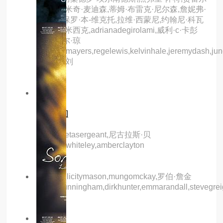
·杰罗姆,米奇·麦迪森,蒂姆·布雷克·尼尔森,詹妮弗·
哈德森,保罗·本-维克托,拉维·西蒙尼,约翰尼·科瓦
内,道林·米西克,adrianadegirolami,威利·c·卡彭
特,纳西尔·琼
斯,rakimmayers,regelewis,kelvinhale,jeremydash,june
乔尔·范·刘
7.0分
hd
绝命空间
主演：petasergeant,尼古拉斯·贝
尔,davidwhiteley,amberclayton
主演：felicitymason,mungomckay,罗伯·詹金
斯,lisacunningham,dirkhunter,emmarandall,stevegreig
主演：