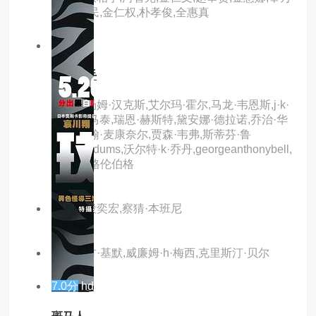
台,朴哲民,金仁权,朴孝俊,全惠真
3.0分
hd
师奶杀手
主演：汤姆·汉克斯,艾尔玛·霍尔,马龙·韦恩斯,j·k·
西蒙斯,马泰,瑞恩·赫斯特,黛安娜·德拉诺,乔治·华
莱士,约翰·麦康奈尔,贾森·韦弗,斯蒂芬·鲁
特,lyneodums,沃尔特·k·乔丹,georgeanthonybell,
格雷戈·格伦伯格
主演：段奕宏,察猜·本班尼
主演：方·基默,威廉姆·h·梅西,克里斯汀·贝尔
7.0分
hd