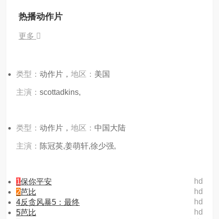
热播动作片
更多
类型：
动作片，
地区：
美国
主演：
scottadkins,
类型：
动作片，
地区：
中国大陆
主演：
陈冠英,姜萌轩,徐少强,
hd
1
保你平安
hd
2
芭比
hd
4
反贪风暴5：最终
hd
5
芭比