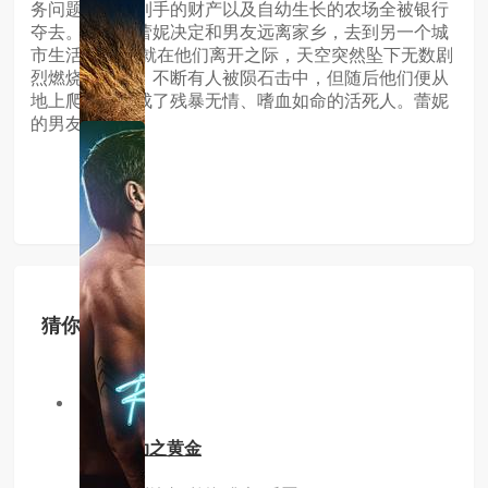
务问题，刚刚到手的财产以及自幼生长的农场全被银行
夺去。伤心的蕾妮决定和男友远离家乡，去到另一个城
市生活。 就在他们离开之际，天空突然坠下无数剧
烈燃烧的陨石。不断有人被陨石击中，但随后他们便从
地上爬起，变成了残暴无情、嗜血如命的活死人。蕾妮
的男友也不例
猜你喜欢
3.0分
hd
扫黑行动之黄金