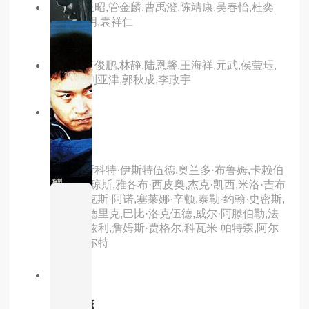
主演：王昭,管金麟,曹禹澄,陈靖康,吴春怡,杜奕
衡,杜玉明,袁祥仁
主演：黄俊鹏,林静,陆恩馨,王海祥,元武,侯莹珏,
楼学贤,刘亚津,郭秋成,李政宇
8.0分
hd
前哨
主演：斯科特·伊斯特伍德,奥兰多·布鲁姆,卡赖伯
·兰德里·琼斯,雅各布·西皮奥,杰克·凯西,米洛·吉布
森,阿历克斯·阿诺,塞莱娜·辛顿,泰勒·约翰·史密斯,
科里·哈德里克,巴比·洛克伍德,威尔·阿滕伯勒,法
希姆·法兹利,詹姆斯·贾格尔,科瓦米·帕特森,阿尔
菲·斯图尔特
8.0分
hd
潜水男孩