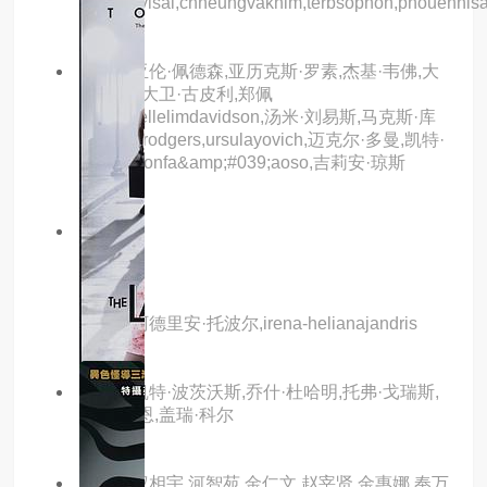
蒂,chanvisal,chheungvakhim,terbsophon,phouennis
主演：亚伦·佩德森,亚历克斯·罗素,杰基·韦佛,大
卫·文翰,大卫·古皮利,郑佩
佩,michellelimdavidson,汤米·刘易斯,马克斯·库
伦,steverodgers,ursulayovich,迈克尔·多曼,凯特·
宾汉,aaronfa&amp;#039;aoso,吉莉安·琼斯
8.0分
hd
鬼哭魂
主演：阿德里安·托波尔,irena-helianajandris
主演：凯特·波茨沃斯,乔什·杜哈明,托弗·戈瑞斯,
内森·连恩,盖瑞·科尔
主演：权相宇,河智苑,金仁文,赵宰贤,金惠娜,奉万