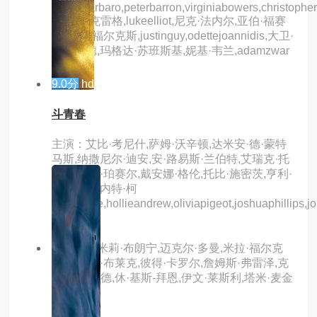
simonbarbaro,peterbarron,virginiabowers,christopherb
卡罗琳·克雷格,lukeelliot,尼克·法内尔,亚伯·福赛
斯,米拉·福尔克斯,justinguy,odettejoannidis,大卫·
米奇欧德,玛格达·苏班斯基,妮基·韦兰,adamzwar
9.0分
hd
斗青春
主演：艾比·考尼什,萨姆·沃辛顿,达米安·德·蒙特
马斯,纳撒尼尔·迪安,安·路易斯·兰伯特,艾瑞克·托
马森,利亚·珀赛尔,戴安娜·格伦,托比·施密茨,亨利·
尼克松,琳内特·柯
伦,bentate,hollieandrew,oliviapigeot,joshuaphillips,j
主演：艾米莉·布朗宁,迈克尔·多曼,米拉·福尔克
斯,瑞切尔·布莱克,彼得·卡罗尔,詹姆斯·弗雷泽,克
里斯·海伍德,休·基斯-拜恩,伊文·莱斯利,塔米·麦金
托什