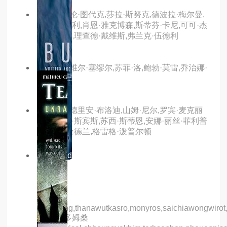
主演：艾伦·图代克,莎拉·斯努克,德波拉·梅尔曼,
特里·金瑞利,肖恩·雅克博森,斯蒂芬·卡尼,可可·杰
克·吉利斯,理查德·戴维斯,弗兰克·伍德利
主演：泽维尔·塞缪尔,苏菲·洛,鲍勃·莫雷,乔治娜·
海格
主演：艾德里安·布洛迪,山姆·尼尔,罗宾·麦克丽
薇,布鲁斯·斯宾斯,苏西·斯蒂恩,安娜·丽丝·菲利普
斯,马修·桑德兰,格雷格·泼普尔顿
10.0分
hd
浮俘
主演：
sarmheng,thanawutkasro,monyros,saichiawongwirot
尤辛·乌多姆桑