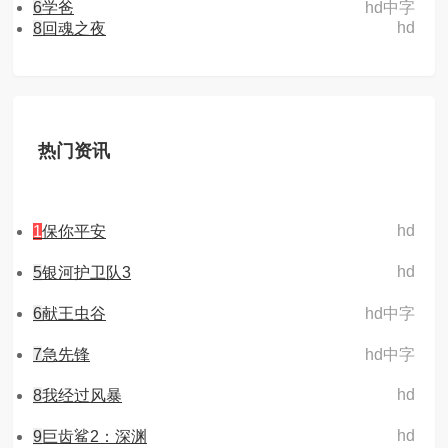
6
学爸
hd中字
hd
8
回魂之夜
热门资讯
hd
1
保你平安
hd
5
银河护卫队3
6
献王虫谷
hd中字
7
急先锋
hd中字
hd
8
我经过风暴
hd
9
巨齿鲨2：深渊