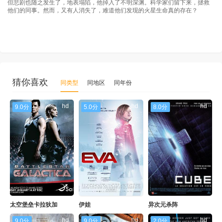
但悲剧也随之发生了，地表塌陷，他掉入了不明深渊。科学家们留下来，拯救
他们的同事。然而，又有人消失了，难道他们发现的火星生命真的存在？
猜你喜欢
同类型
同地区
同年份
hd
hd
hd
9.0分
5.0分
8.0分
太空堡垒卡拉狄加
伊娃
异次元杀阵
hd
hd
hd
9.0分
9.0分
2.0分