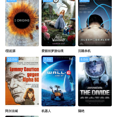
i型起源
爱丽丝梦游仙境
沉睡杀机
hd中字
hd
hd
10.0分
7.0分
6.0分
阿尔法城
机器人
隔绝