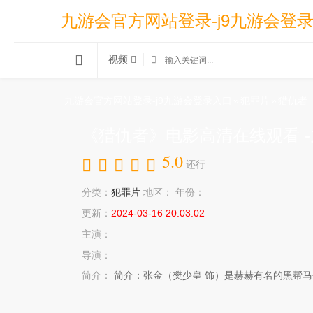
九游会官方网站登录-j9九游会登
视频
九游会官方网站登录-j9九游会登录入口
»
犯罪片
»
猎仇者
《猎仇者》电影高清在线观看 
5.0
还行
分类：
犯罪片
地区：
年份：
更新：
2024-03-16 20:03:02
主演：
导演：
简介：
简介：张金（樊少皇 饰）是赫赫有名的黑帮马