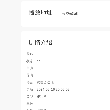
播放地址
天空m3u8
剧情介绍
片名：
状态：hd
主演：
导演：
语言：汉语普通话
更新：2024-03-16 20:03:02
类型：犯罪片
集数: