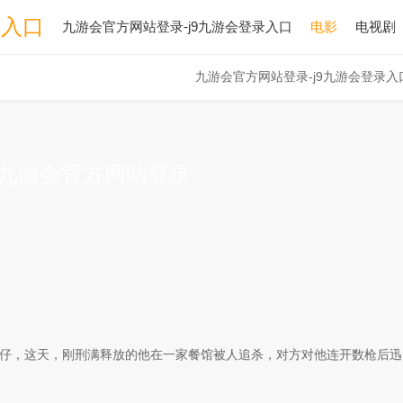
录入口
九游会官方网站登录-j9九游会登录入口
电影
电视剧
九游会官方网站登录-j9九游会登录入
-九游会官方网站登录
仔，这天，刚刑满释放的他在一家餐馆被人追杀，对方对他连开数枪后迅..