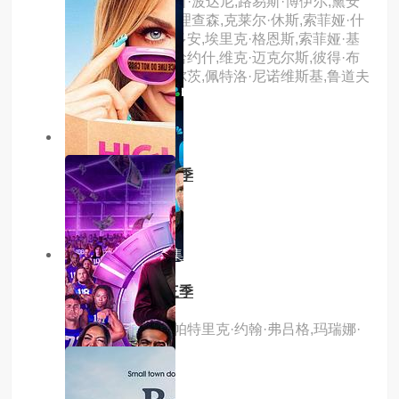
安·莱斯特,尼古拉斯·波达尼,路易斯·博伊尔,黛安
娜·加德纳,安德鲁·理查森,克莱尔·休斯,索菲娅·什
克利亚鲁克,伊万·多安,埃里克·格恩斯,索菲娅·基
里琴科,西拉尔德·哈约什,维克·迈克尔斯,彼得·布
鲁克,亚特乔姆·吉尔茨,佩特洛·尼诺维斯基,鲁道夫
·莫尔纳尔
9.0分
更新至09集
芝加哥烈焰第十四季
主演：内详
10.0分
更新至09集
芝加哥警署第十三季
主演：杰森·贝盖,帕特里克·约翰·弗吕格,玛瑞娜·
斯奎尔西亚提