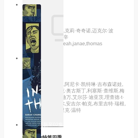
1.0分
更新至02集
良药苦口
主演：乔西·查尔斯,克莉·奇奇诺,迈克尔·波
茨,john,quilty,卡特·辛
普,alexandra,sica,leah,janae,thomas
6.0分
更新至02集
菜鸟老警第八季
主演：内森·菲利安,阿尼卡·凯特琳·吉布森诺娃,
肖恩·阿什莫,德里克·奥古斯丁,利塞斯·查维斯,梅
姬娅·考克斯,珍娜·迪万,艾尔莎·迪亚茨,理查德·t·
琼斯,麦丽莎·奥尼尔,安吉尔·帕克,布里吉特·瑞根,
菲利斯·索利斯,艾里克·温特
10.0分
更新至02集
神探特伦特第四季