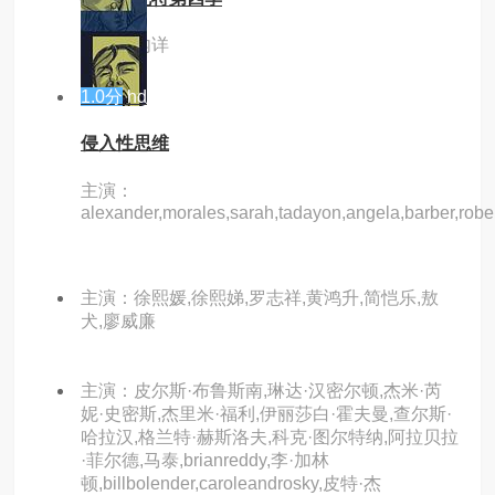
主演：内详
1.0分
hd
侵入性思维
主演：
alexander,morales,sarah,tadayon,angela,barber,robert,
主演：徐熙媛,徐熙娣,罗志祥,黄鸿升,简恺乐,敖
犬,廖威廉
主演：皮尔斯·布鲁斯南,琳达·汉密尔顿,杰米·芮
妮·史密斯,杰里米·福利,伊丽莎白·霍夫曼,查尔斯·
哈拉汉,格兰特·赫斯洛夫,科克·图尔特纳,阿拉贝拉
·菲尔德,马泰,brianreddy,李·加林
顿,billbolender,caroleandrosky,皮特·杰