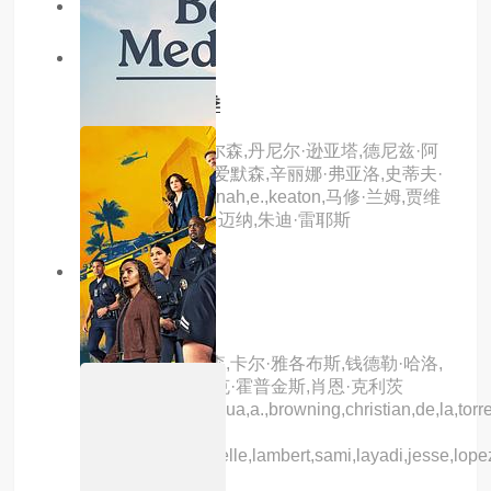
主演：内详
5.0分
更新至09集
潜能探案组第二季
主演：凯特琳·奥尔森,丹尼尔·逊亚塔,德尼兹·阿
克代尼兹,杰奎琳·爱默森,辛丽娜·弗亚洛,史蒂夫·
豪威,阿米拉·j,hannah,e.,keaton,马修·兰姆,贾维
西亚·莱斯利,凯特·迈纳,朱迪·雷耶斯
6.0分
更新至04集
野兽游戏第二季
主演：吉米·唐纳森,卡尔·雅各布斯,钱德勒·哈洛,
塔里克·萨拉梅,麦克·霍普金斯,肖恩·克利茨
納,john,acuna,joshua,a.,browning,christian,de,la,torre,
诺兰·汉
森,winnie,ileso,noelle,lambert,sami,layadi,jesse,lope