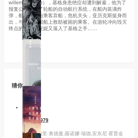
willem dafoe 饰），基格身患绝症却遭到解雇，他为了
报复公司掌控了轮船的自动航行系统，在船内装满炸
弹，船长只得与乘客弃船，危机关头，亚历克斯挺身而
出，与安妮返回船上救助被困的乘客。在游轮冲向毁灭
终点的同时，安妮又落入了基格之手……
猜你喜欢
3.0分
hd
吸血鬼1979
主演：加里·奥德曼,薇诺娜·瑞德,安东尼·霍普金