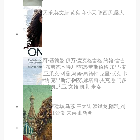
主演：古天乐,莫文蔚,黄奕,印小天,陈西贝,梁大
维,黎耀祥
7.0分
hd
红磨坊
主演：妮可·基德曼,伊万·麦克格雷格,约翰·雷吉
扎莫,吉姆·布劳德本特,理查德·劳斯伯格,加里·麦
克唐纳德,亚采克·科曼,马修·惠德特,克里·沃克,卡
罗琳·奥康纳,克里斯汀·阿努,娜塔莉·杰克逊·门多
萨,劳拉·穆拉凯,大卫·文翰,凯莉·米洛
主演：倪妮,霍建华,马苏,王大陆,潘斌龙,隋凯,刘
恩佳,余心恬,汪汐潮,来喜,曲哲明
1.0分
hd