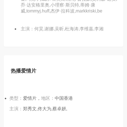
乔·达安格里奥,小理察·斯贝特,蒂姆·康
威,tommyj.huff,杰伊·拉科波,markkriski,be
主演：何炅,谢娜,吴昕,杜海涛,李维嘉,李湘
热播爱情片
类型：
爱情片，
地区：
中国香港
主演：
郑秀文,佟大为,蔡卓妍,