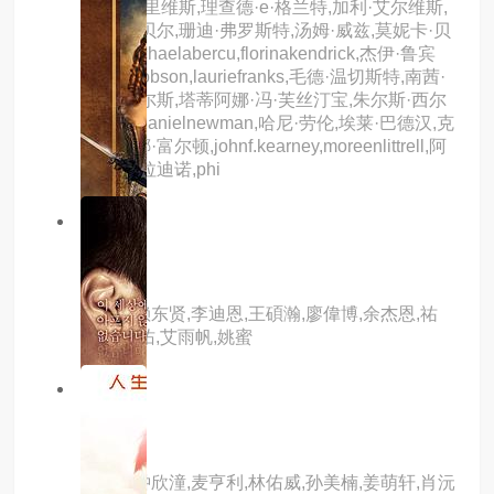
斯,基努·里维斯,理查德·e·格兰特,加利·艾尔维斯,
比利·坎贝尔,珊迪·弗罗斯特,汤姆·威兹,莫妮卡·贝
鲁奇,michaelabercu,florinakendrick,杰伊·鲁宾
逊,i.m.hobson,lauriefranks,毛德·温切斯特,南茜·
林韩·查尔斯,塔蒂阿娜·冯·芙丝汀宝,朱尔斯·西尔
维斯特,danielnewman,哈尼·劳伦,埃莱·巴德汉,克
里斯蒂娜·富尔顿,johnf.kearney,moreenlittrell,阿
达莫·帕拉迪诺,phi
8.0分
hd
约定
主演：赖东贤,李迪恩,王碩瀚,廖偉博,余杰恩,祐
琋,林家佑,艾雨帆,姚蜜
3.0分
hd
青蛇
主演：钟欣潼,麦亨利,林佑威,孙美楠,姜萌轩,肖沅