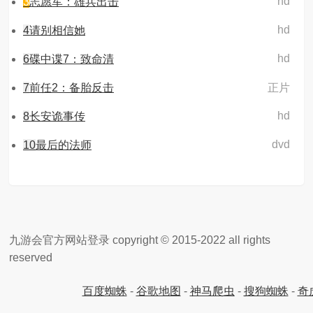
hd
3
志愿军：雄兵出击
hd
4
请别相信她
hd
6
碟中谍7：致命清
7
前任2：备胎反击
正片
hd
8
长安诡事传
dvd
10
最后的法师
九游会官方网站登录 copyright © 2015-2022 all rights
reserved
百度蜘蛛
-
谷歌地图
-
神马爬虫
-
搜狗蜘蛛
-
奇