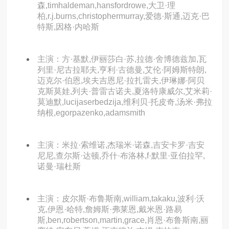
森,timhaldeman,hansfordrowe,大卫·理
柏,r.j.burns,christophermurray,爱德·斯通,迈克·巴
特斯,因格·内哈斯
主演：方·基默,伊丽莎白·苏,拉德·舍博德兹加,瓦
列里·尼古拉耶夫,亨利·古德曼,艾伦·阿姆斯特朗,
迈克尔·伯恩,埃夫吉恩尼·拉扎雷夫,伊琳娜·阿贝
克斯莫娃,列夫·普雷古诺夫,夏洛特康威尔,艾米莉·
莫迪默,lucijaserbedzija,维利贝·托皮奇,汤米·弗拉
纳根,egorpazenko,adamsmith
主演：米拉·索维诺,杰瑞米·诺森,吉安卡罗·吉安
尼尼,查尔斯·达顿,乔什·布洛林,f·默里·亚伯拉罕,
诺曼·瑞杜斯
主演：皮尔斯·布鲁斯南,william,takaku,波利·沃
克,伊恩·哈特,詹姆斯·弗莱恩,戴米恩·路易
斯,ben,robertson,martin,grace,肖恩·布鲁斯南,丽