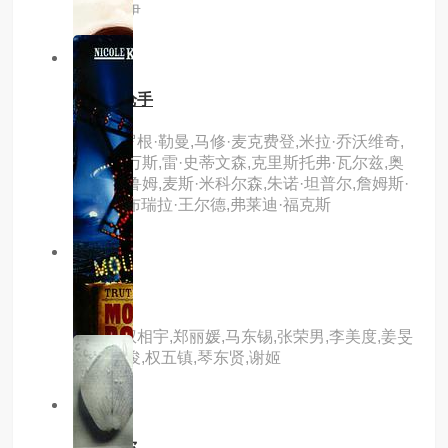
希,周洛伊
9.0分
hd
三个火枪手
主演：罗根·勒曼,马修·麦克费登,米拉·乔沃维奇,
卢克·伊万斯,雷·史蒂文森,克里斯托弗·瓦尔兹,奥
兰多·布鲁姆,麦斯·米科尔森,朱诺·坦普尔,詹姆斯·
柯登,加布瑞拉·王尔德,弗莱迪·福克斯
8.0分
hd
痛症
主演：权相宇,郑丽媛,马东锡,张荣男,李美度,姜旻
儿,郭仁俊,权五镇,琴东贤,谢姬
5.0分
hd
一路有你