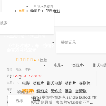
电影
动画片
邵氏电影
搜索
»
»
生死时速2：海上惊情
播放记录
《生死时速2：海上惊情》电影高清在线观看 -九游
会官方网站登录
4.0
较差
电影
动画片
邵氏电
分类：
地区：
年份：
更新：
2024-03-16 20:00:48
主演：
电影
动画片
邵氏电影
动作片
喜剧片
导演：
爱情片
科幻片
恐怖片
港剧
台湾剧
视频
简介：
简介：安妮（桑德拉·布洛克 sandra bullock 饰）
韩剧
日剧
视频
和杰克的恋情并未走到最后，失落的安妮决意不再...