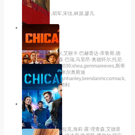
好奇害死猫
主演：刘嘉玲,胡军,宋佳,林源,廖凡
6.0分
hd
水中仙
主演：科林·法瑞尔,艾丽卡·巴赫蕾达-库鲁斯,德
乌拉·基尔万,艾莉森·巴瑞,马里昂·奥德怀尔,托尼·
库兰,maryo&amp;#039;shea,gemmareeves,斯蒂
芬·瑞,诺玛·谢汗,埃米尔奥斯迪
那,conorpower,olwynhanley,brendanmccormack,
马克·达赫蒂,唐·威彻利
10.0分
全8集
凡妇俗女
主演：艾米莉亚·克拉克,海莉·露·理查森,艾德里