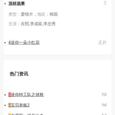
深林诡事
类型：
爱情片，
地区：
韩国
主演：
在熙,李成延,李忠秀
4
送你一朵小红花
正片
热门资讯
hd
1
迷你特工队之拯救
hd
2
宝贝老板2