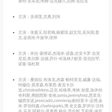
赛特·安东尼,蒂姆·迈克穆兰,吉姆·克拉克
主演：吴倩莲,尤勇,刘洵
主演：张曼玉,邬君梅,杨紫琼,赵文瑄,吴兴国,姜
文,金燕玲,牛振华,张烨
主演：米拉·索维诺,杰瑞米·诺森,吉安卡罗·吉安
尼尼,查尔斯·达顿,乔什·布洛林,f·默里·亚伯拉罕,
诺曼·瑞杜斯
主演：桑德拉·布洛克,杰森·帕特里克,威廉·达福,
特穆拉·莫里森,布莱恩·麦克卡尔
迭,christinefirkins,迈克·哈格蒂,考林·加普,洛伊丝·
奇利斯,弗朗西斯·奎南,tamia,jeremyhotz,恩里克·
穆西安诺,jessicadiz,connieray,帕特里卡·达博,金
米·罗伯特森,charlesparks,博·史文森,罗伊尔·沃特
金,马克·阿戴尔-里奥斯,格伦·普拉默,艾莉森·迪安,