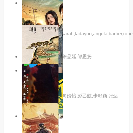
1.0分
hd
侵入性思维
主演：
alexander,morales,sarah,tadayon,angela,barber,robert,
主演：彦希,蔡卓宜,陈品延,邹思扬
6.0分
更新至第16集
大开眼界2026
主演：王森,朱近桐,向婧怡,彭乙航,步籽颖,张达
塬,李启歌,李诺菲
5.0分
更新至第23集
老街赵凤声