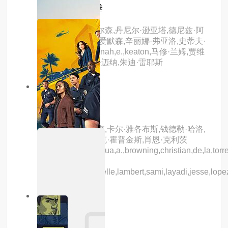
潜能探案组第二季
主演：凯特琳·奥尔森,丹尼尔·逊亚塔,德尼兹·阿
克代尼兹,杰奎琳·爱默森,辛丽娜·弗亚洛,史蒂夫·
豪威,阿米拉·j,hannah,e.,keaton,马修·兰姆,贾维
西亚·莱斯利,凯特·迈纳,朱迪·雷耶斯
6.0分
更新至04集
野兽游戏第二季
主演：吉米·唐纳森,卡尔·雅各布斯,钱德勒·哈洛,
塔里克·萨拉梅,麦克·霍普金斯,肖恩·克利茨
納,john,acuna,joshua,a.,browning,christian,de,la,torre,
诺兰·汉
森,winnie,ileso,noelle,lambert,sami,layadi,jesse,lope
1.0分
更新至02集
良药苦口