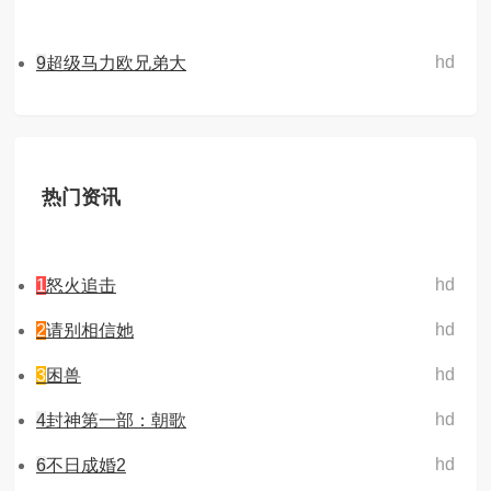
hd
9
超级马力欧兄弟大
热门资讯
hd
1
怒火追击
hd
2
请别相信她
hd
3
困兽
hd
4
封神第一部：朝歌
hd
6
不日成婚2