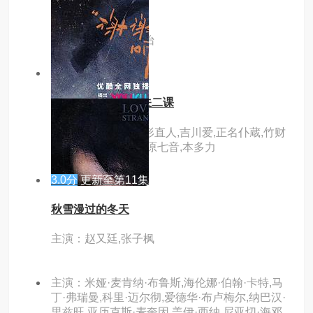
墨刃藏娇
主演：黄俊捷,吴佳怡
6.0分
更新至第01集
东京p.d. 警视厅公关二课
主演：福士苍汰,绪形直人,吉川爱,正名仆蔵,竹财
辉之助,太田莉菜,谷原七音,本多力
3.0分
更新至第11集
秋雪漫过的冬天
主演：赵又廷,张子枫
主演：米娅·麦肯纳·布鲁斯,海伦娜·伯翰·卡特,马
丁·弗瑞曼,科里·迈尔彻,爱德华·布卢梅尔,纳巴汉·
里兹旺,亚历克斯·麦奎因,盖伊·西纳,尼亚切·海邓