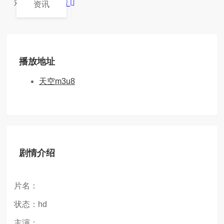
戏都不感...
详情
资讯
播放地址
天空m3u8
剧情介绍
片名：
状态：hd
主演：