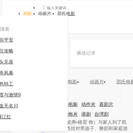
电影
动画片
邵氏电影
搜索
你平安
»
»
调教套上奶牛榨乳器喷奶水
任攻略
播放记录
《调教套上奶牛榨乳器喷奶水》电影高清在线观看
头见喜
-九游会官方网站登录
杀风暴
6.0
还行
电影
动画片
邵氏电
色特工
分类：
地区：
年份：
度与激情9
更新：
2026-02-06 03:30:10
主演：
电影
动画片
邵氏电影
动作片
喜剧片
血无名川
导演：
爱情片
科幻片
恐怖片
港剧
台湾剧
视频
满江红
简介：
简介：弗朗西丝（詹妮弗•格雷 饰）与家人到了凯
韩剧
日剧
视频
勒曼山区度假。17岁的弗朗西丝对男孩子、舞蹈和家庭游