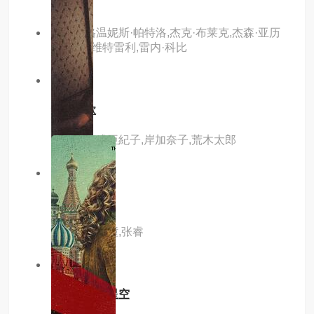
主演：格温妮斯·帕特洛,杰克·布莱克,杰森·亚历
山大,乔·维特雷利,雷内·科比
3.0分
hd
情欲九歌
主演：友成亜紀子,岸加奈子,荒木太郎
9.0分
hd
河豚
主演：钟欣潼,张睿
6.0分
hd
日正当中的星空