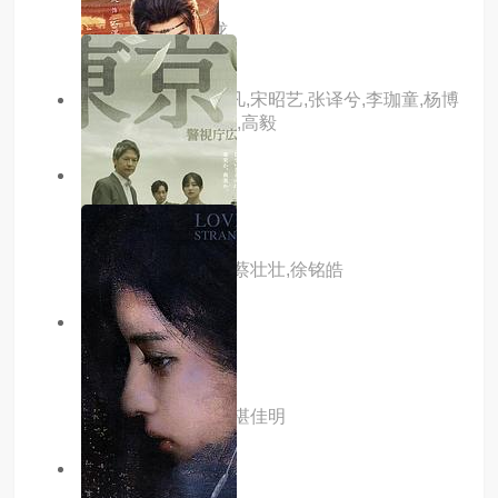
主演：喻钟黎,锦泷
主演：吴佳怡,董子凡,宋昭艺,张译兮,李珈童,杨博
奇,杨休,曹艳,邵思涵,高毅
6.0分
更新至04集
中国奇谭2
主演：路扬,董汶亮,蔡壮壮,徐铭皓
9.0分
更新至10集
寻雪迷踪
主演：姜超,史元庭,湛佳明
5.0分
更新至16集