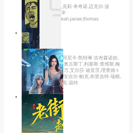
主演：乔西·查尔斯,克莉·奇奇诺,迈克尔·波
茨,john,quilty,卡特·辛
普,alexandra,sica,leah,janae,thomas
6.0分
更新至02集
菜鸟老警第八季
主演：内森·菲利安,阿尼卡·凯特琳·吉布森诺娃,
肖恩·阿什莫,德里克·奥古斯丁,利塞斯·查维斯,梅
姬娅·考克斯,珍娜·迪万,艾尔莎·迪亚茨,理查德·t·
琼斯,麦丽莎·奥尼尔,安吉尔·帕克,布里吉特·瑞根,
菲利斯·索利斯,艾里克·温特
10.0分
更新至02集
神探特伦特第四季
主演：内详