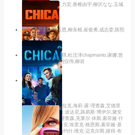
主演：铃木京香,王力宏,香椎由宇,柳沢なな,玉城
満
主演：郑俊镐,金廷恩,柳东根,崔俊勇,成志娄,陈熙
琼,李基英
主演：郑中基,梁咏琪,杜汶泽chapmanto,谢娜,曾
志伟,郭德纲,那威,刘仪伟,柳岩
10.0分
全8集
凡妇俗女
主演：艾米莉亚·克拉克,海莉·露·理查森,艾德里
安·莱斯特,尼古拉斯·波达尼,路易斯·博伊尔,黛安
娜·加德纳,安德鲁·理查森,克莱尔·休斯,索菲娅·什
克利亚鲁克,伊万·多安,埃里克·格恩斯,索菲娅·基
里琴科,西拉尔德·哈约什,维克·迈克尔斯,彼得·布