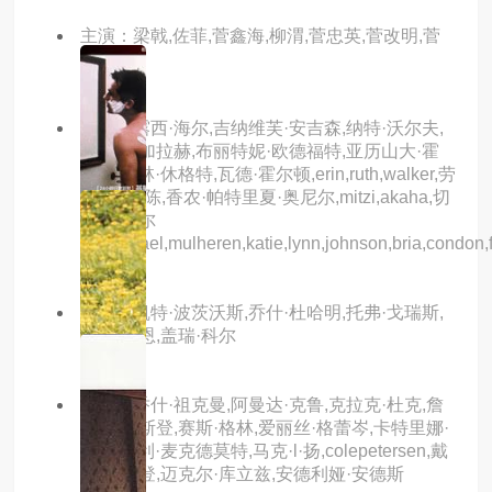
主演：梁戟,佐菲,菅鑫海,柳渭,菅忠英,菅改明,菅
艳祥
主演：露西·海尔,吉纳维芙·安吉森,纳特·沃尔夫,
小约翰·加拉赫,布丽特妮·欧德福特,亚历山大·霍
吉,马塞林·休格特,瓦德·霍尔顿,erin,ruth,walker,劳
拉·卡伊·陈,香农·帕特里夏·奥尼尔,mitzi,akaha,切
斯·莱菲尔
德,michael,mulheren,katie,lynn,johnson,bria,condon,f
主演：凯特·波茨沃斯,乔什·杜哈明,托弗·戈瑞斯,
内森·连恩,盖瑞·科尔
主演：乔什·祖克曼,阿曼达·克鲁,克拉克·杜克,詹
姆斯·麦斯登,赛斯·格林,爱丽丝·格蕾岑,卡特里娜·
宝登,查利·麦克德莫特,马克·l·扬,colepetersen,戴
夫·谢里登,迈克尔·库立兹,安德利娅·安德斯