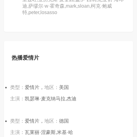
迪,萨缪尔·w·霍奇森,mark,sloan,柯克·鲍威
特,peter,losasso
热播爱情片
类型：
爱情片，
地区：
美国
主演：
凯瑟琳·麦克纳马拉,杰迪
类型：
爱情片，
地区：
德国
主演：
瓦莱丽·涅豪斯,米基·哈