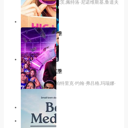
鲁克,亚特乔姆·吉尔茨,佩特洛·尼诺维斯基,鲁道夫
·莫尔纳尔
9.0分
更新至09集
芝加哥烈焰第十四季
主演：内详
10.0分
更新至09集
芝加哥警署第十三季
主演：杰森·贝盖,帕特里克·约翰·弗吕格,玛瑞娜·
斯奎尔西亚提
主演：内详
5.0分
更新至09集