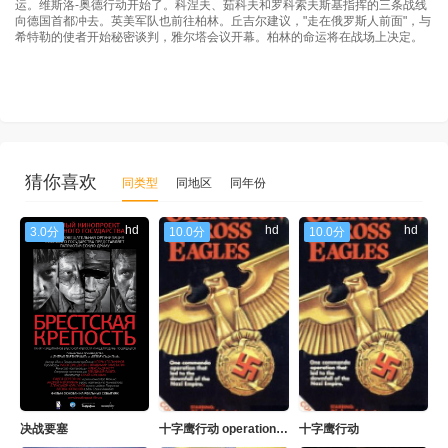
运。维斯洛-奥德行动开始了。科涅夫、茹科夫和罗科索夫斯基指挥的三条战线
向德国首都冲去。英美军队也前往柏林。丘吉尔建议，"走在俄罗斯人前面"，与
希特勒的使者开始秘密谈判，雅尔塔会议开幕。柏林的命运将在战场上决定。
猜你喜欢
同类型
同地区
同年份
hd
hd
hd
3.0分
10.0分
10.0分
决战要塞
十字鹰行动 operation cross eagles
十字鹰行动