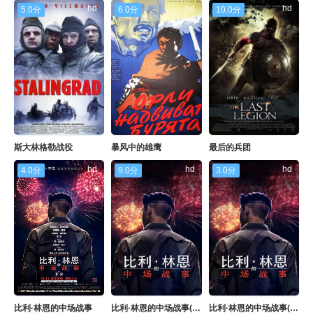
hd
hd
hd
5.0分
6.0分
10.0分
斯大林格勒战役
暴风中的雄鹰
最后的兵团
hd
hd
hd
4.0分
9.0分
3.0分
比利·林恩的中场战事
比利·林恩的中场战事(双语字幕版)
比利·林恩的中场战事(原声版)