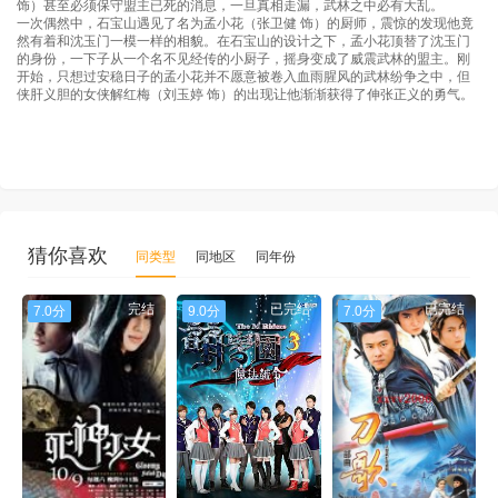
饰）甚至必须保守盟主已死的消息，一旦真相走漏，武林之中必有大乱。
一次偶然中，石宝山遇见了名为孟小花（张卫健 饰）的厨师，震惊的发现他竟
然有着和沈玉门一模一样的相貌。在石宝山的设计之下，孟小花顶替了沈玉门
的身份，一下子从一个名不见经传的小厨子，摇身变成了威震武林的盟主。刚
开始，只想过安稳日子的孟小花并不愿意被卷入血雨腥风的武林纷争之中，但
侠肝义胆的女侠解红梅（刘玉婷 饰）的出现让他渐渐获得了伸张正义的勇气。
猜你喜欢
同类型
同地区
同年份
完结
已完结
已完结
7.0分
9.0分
7.0分