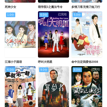
死神少女
萌学院3之魔法号令
多情刀客无情刀短刀行
已完结
已完结
已完结
1.0分
6.0分
5.0分
江湖小子国语
呼叫大明星
命中注定我爱你2008
已完结
已完结
已完结
6.0分
9.0分
8.0分