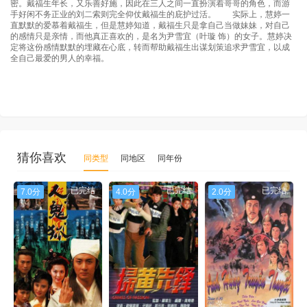
密。戴福生年长，又乐善好施，因此在三人之间一直扮演着哥哥的角色，而游
手好闲不务正业的刘二索则完全仰仗戴福生的庇护过活。 实际上，慧婷一
直默默的爱慕着戴福生，但是慧婷知道，戴福生只是拿自己当做妹妹，对自己
的感情只是亲情，而他真正喜欢的，是名为尹雪宜（叶璇 饰）的女子。慧婷决
定将这份感情默默的埋藏在心底，转而帮助戴福生出谋划策追求尹雪宜，以成
全自己最爱的男人的幸福。
猜你喜欢
同类型
同地区
同年份
已完结
已完结
已完结
7.0分
4.0分
2.0分