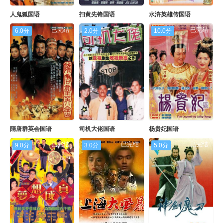
人鬼狐国语
扫黄先锋国语
水浒英雄传国语
已完结
已完结
已完结
6.0分
2.0分
10.0分
隋唐群英会国语
司机大佬国语
杨贵妃国语
已完结
已完结
已完结
9.0分
3.0分
5.0分