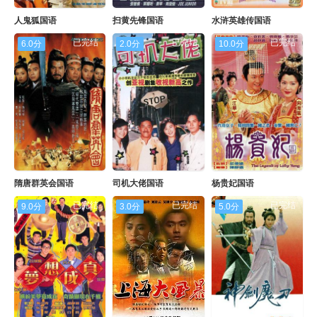
人鬼狐国语
扫黄先锋国语
水浒英雄传国语
已完结
已完结
已完结
6.0分
2.0分
10.0分
隋唐群英会国语
司机大佬国语
杨贵妃国语
已完结
已完结
已完结
9.0分
3.0分
5.0分