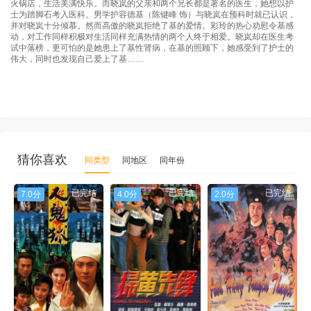
火锅店，生活美满快乐。而晓岚的父亲和两个兄长都是著名的医生，她想以护
士为踏脚石考入医科。男学护容德基（陈键峰 饰）与晓岚在预科时就已认识，
并对晓岚十分倾慕。然而高傲的晓岚拒绝了基的爱情。彩玲的热心劝慰令基感
动，对工作同样积极对生活同样充满热情的两个人终于相爱。晓岚却在医生考
试中落榜，更可怕的是她患上了基性肾病，在基的照顾下，她感受到了护士的
伟大，同时也发现自己爱上了基……
猜你喜欢
同类型
同地区
同年份
已完结
已完结
已完结
7.0分
4.0分
2.0分