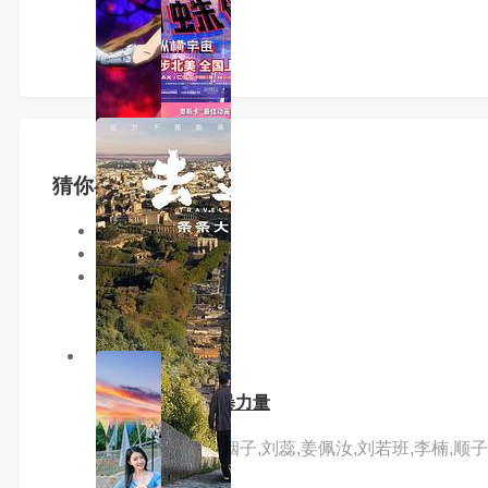
猜你喜欢
同类型
同地区
同年份
3.0分
hd
宇宙护卫队：风暴力量
主演：李靖,刘妤姻子,刘蕊,姜佩汝,刘若班,李楠,顺子