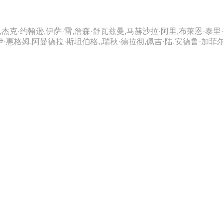
杰克·约翰逊,伊萨·雷,詹森·舒瓦兹曼,马赫沙拉·阿里,布莱恩·泰里·
·惠格姆,阿曼德拉·斯坦伯格,,瑞秋·德拉彻,佩吉·陆,安德鲁·加菲