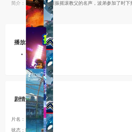
简介：
简介：为了重振摇滚教父的名声，波弟参加了时下热
播放地址
wjm3u8
剧情介绍
片名：
状态：hd