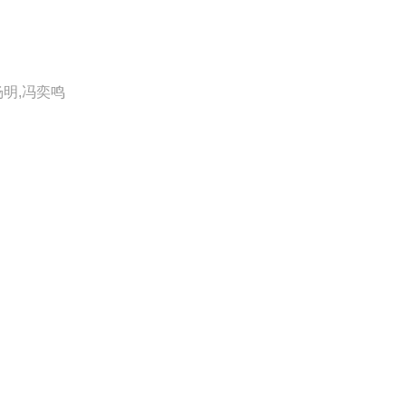
杨明,冯奕鸣