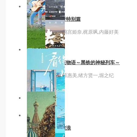
9.0分
hd高清
布莱泽奥特曼先行特别篇
主演：蕨野友也,捣宫姫奈,梶原飒,内藤好美
7.0分
hd
名侦探柯南灰原哀物语～黑铁的神秘列车～
主演：高山南,林原惠美,绪方贤一,堀之纪
主演：岛崎信长
10.0分
hd
摇滚藏獒：乘风破浪