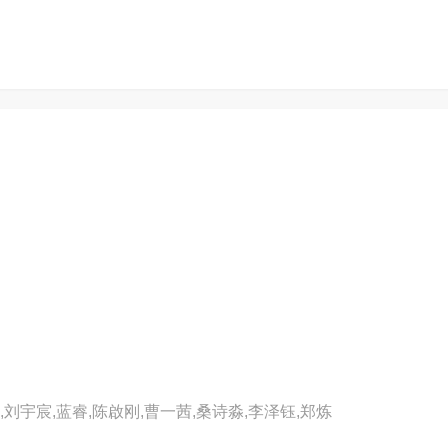
,刘宇宸,蓝睿,陈啟刚,曹一茜,桑诗淼,李泽钰,郑炼