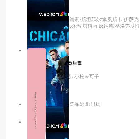
蜘蛛侠：纵横宇宙
主演：沙梅克·摩尔,海莉·斯坦菲尔德,奥斯卡·伊萨克,
索尼,安迪·萨姆伯格,乔玛·塔科内,唐纳德·格洛弗,谢伊
格伦,克里斯·派恩
7.0分
hd
七大罪怨嗟的爱丁堡后篇
主演：梶裕贵,村濑步,小松未可子
主演：彦希,蔡卓宜,陈品延,邹思扬
7.0分
更新至01集
去远方第二季