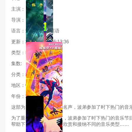
主演：
导演：
语言：汉语普通话,英语
更新：2024-03-16 16:13:36
类型：动画片
集数:
分类：动画片
地区：中国大陆,美国
年份：2022
这部为了重振摇滚教父的名声，波弟参加了时下热门的音
为了重振摇滚教父的名声，波弟参加了时下热门的音乐节
帮助下，波弟终于学会了欣赏和接纳不同的音乐类型……