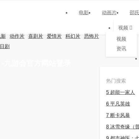
电影
动画片
邵
视频
电影
动作片
喜剧片
爱情片
科幻片
恐怖片
视频
日剧
资讯
 -九游会官方网站登录
热门搜索
5
超能一家人
6
平凡英雄
7
断卡风暴
8
冰雪奇缘（
9
都市神医：七