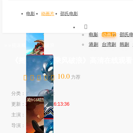
电影
动画片
邵氏电影
电影
动画片
邵氏
港剧
台湾剧
韩剧
»
»
摇滚藏獒：乘风破浪
《摇滚藏獒：乘风破浪》高清在线观看
10.0
力荐
分类：
地区：
年份：
更新：
2024-03-16 16:13:36
主演：
导演：