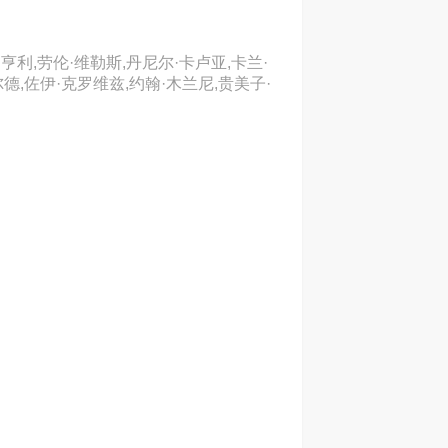
亨利,劳伦·维勒斯,丹尼尔·卡卢亚,卡兰·
尔德,佐伊·克罗维兹,约翰·木兰尼,贵美子·