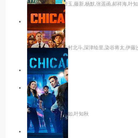
主演：杨天翔,张碧玉,藤新,杨默,张遥函,郝祥海,叶知
5.0分
hd
铃芽之旅国语版
主演：原菜乃华,松村北斗,深津绘里,染谷将太,伊藤沙
主演：内详
2.0分
hd
猪迪克之蓝海奇缘
主演：佟心竹,沈念如,叶知秋
3.0分
hd官方中字