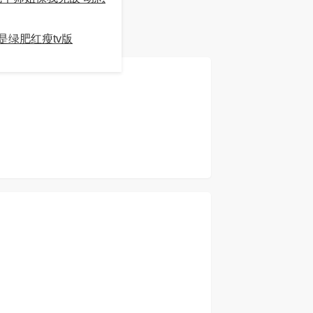
但...
详情
是绿肥红瘦tv版