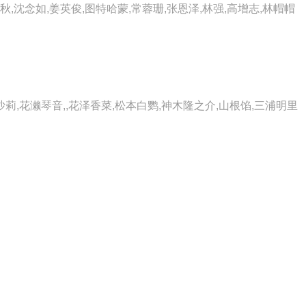
秋,沈念如,姜英俊,图特哈蒙,常蓉珊,张恩泽,林强,高增志,林帽帽
莉,花濑琴音,,花泽香菜,松本白鹦,神木隆之介,山根馅,三浦明里