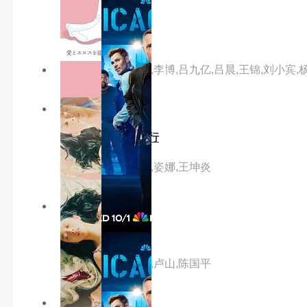
主演：吴彦祖
主演：隋存毅,李恰,李博,吕九亿,吕晨,王锦,刘小宾,
5.0分
hd
开着我的房车去旅行
主演：秦宇,李芷珺,姿娜,王坤炎
5.0分
hd
债途囧事
主演：张杰,池瑞淋,卢山,陈国平
7.0分
更新至04集