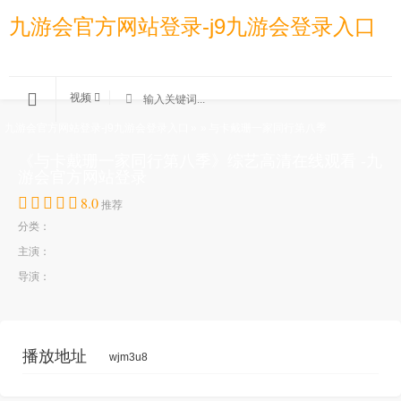
九游会官方网站登录-j9九游会登录入口
视频
九游会官方网站登录-j9九游会登录入口
»
»
与卡戴珊一家同行第八季
《与卡戴珊一家同行第八季》综艺高清在线观看 -九
游会官方网站登录
8.0
推荐
分类：
主演：
导演：
播放地址
wjm3u8