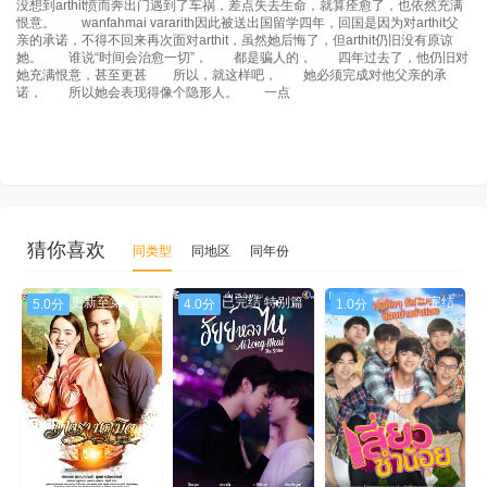
没想到arthit愤而奔出门遇到了车祸，差点失去生命，就算痊愈了，也依然充满
恨意。 wanfahmai vararith因此被送出国留学四年，回国是因为对arthit父
亲的承诺，不得不回来再次面对arthit，虽然她后悔了，但arthit仍旧没有原谅
她。 谁说“时间会治愈一切”， 都是骗人的， 四年过去了，他仍旧对
她充满恨意，甚至更甚 所以，就这样吧， 她必须完成对他父亲的承
诺， 所以她会表现得像个隐形人。 一点
猜你喜欢
同类型
同地区
同年份
更新至第02集
已完结 特别篇
已完结
5.0分
4.0分
1.0分