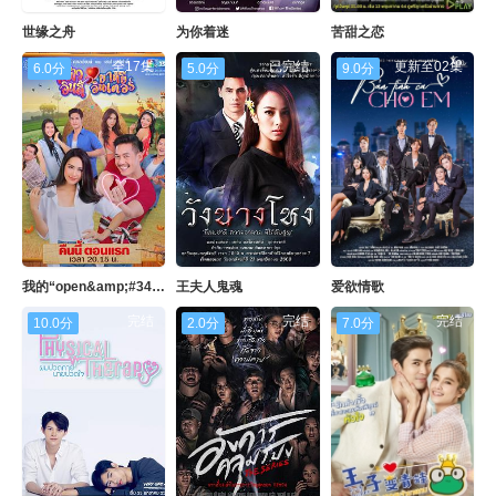
世缘之舟
为你着迷
苦甜之恋
全17集
已完结
更新至02集
6.0分
5.0分
9.0分
我的“open&amp;#34;女友
王夫人鬼魂
爱欲情歌
完结
完结
完结
10.0分
2.0分
7.0分