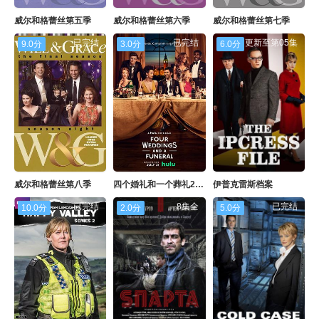
威尔和格蕾丝第五季
威尔和格蕾丝第六季
威尔和格蕾丝第七季
已完结
已完结
更新至第05集
9.0分
3.0分
6.0分
威尔和格蕾丝第八季
四个婚礼和一个葬礼2019
伊普克雷斯档案
已完结
8集全
已完结
10.0分
2.0分
5.0分