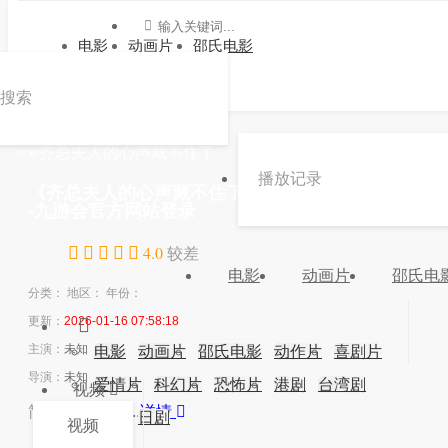
电影
动画片
邵氏电影
搜索
»
»
齐总夫人的心声藏不住了
播放记录
《齐总夫人的心声藏不住了》电视剧高清在线观看
-九游会官方网站登录
4.0
较差
电影
动画片
邵氏电
分类：
地区：
年份：
更新：
2026-01-16 07:58:18
主演：
未知
电影
动画片
邵氏电影
动作片
喜剧片
导演：
未知
爱情片
科幻片
恐怖片
港剧
台湾剧
视频
简介：
简介：...
详情
韩剧
日剧
视频