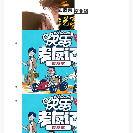
全城笑我抱废柴谁知废柴变龙鳞
主演：内详
6.0分
更新至20260115期
日落时分说爱你
主演：.
主演：李诗雅,李一花
7.0分
更新至35集
神在囧途
主演：内详