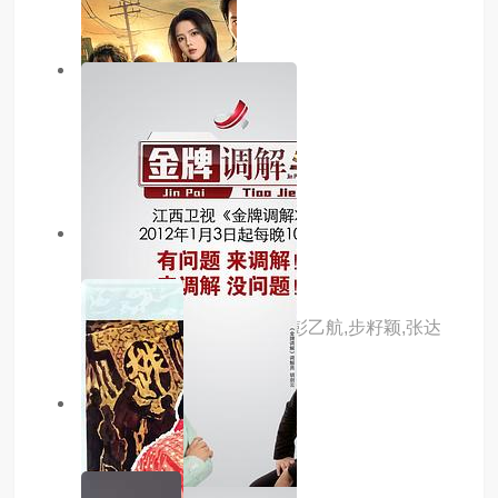
主演：内详
2.0分
已完结
予你逃离
主演：内详
6.0分
更新至第16集
大开眼界2026
主演：王森,朱近桐,向婧怡,彭乙航,步籽颖,张达
塬,李启歌,李诺菲
5.0分
更新至第23集
老街赵凤声
主演：喻钟黎,锦泷