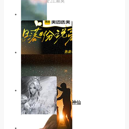
袁根生,许家变,江淑英
1.0分
已完结
他的玫瑰与寒霜
主演：内详
7.0分
已完结
吾妻尚年少
主演：内详
3.0分
已完结
我在饥荒年靠仙葫种田成神仙
主演：内详
7.0分
已完结