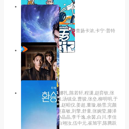
5.0分
更新至18集
新爱神之影
主演：米克·通拉亚,娜塔查·查扬卡浓,卡宁·普特
玛南
10.0分
更新至20260115期
快乐老友·有风季
主演：内详
主演：侯明昊,古力娜扎,陈若轩,程潇,赵弈钦,张
南,张慧雯,胡静,李倩,汤镇业,曹骏,张垒,柳明明,于
明加,张百乔,刘雪华,赵昭仪,姜超,董璇,杨雪,完颜
洛绒,马闻远,李菲,赵嘉敏,刘擎,舒童,张婉莹,滕泽
文,潘宥诚,黄星羱,孙晶晶,李千逸,余茵,白川,李佳
洁,弭金,蒙恩,金秋,白翊汝,伍中元,崔旭宇,陈腾跃