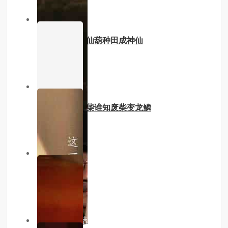
3.0分
已完结
我在饥荒年靠仙葫种田成神仙
主演：内详
7.0分
已完结
全城笑我抱废柴谁知废柴变龙鳞
主演：内详
3.0分
已完结
猎a计划
主演：内详
10.0分
已完结