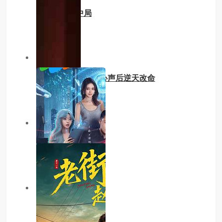
申城谜案局中局
主演：内详
9.0分
已完结
全家打入冷宫听崽心声后逆天改命
主演：内详
4.0分
已完结
春夜难缠
主演：内详
3.0分
已完结
妙手太医勇闯八零