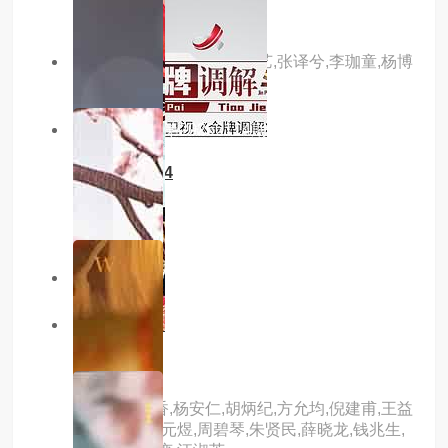
主演：吴佳怡,董子凡,宋昭艺,张译兮,李珈童,杨博
奇,杨休,曹艳,邵思涵,高毅
7.0分
更新至第20260114期
金牌调解2024
主演：章亭
主演：内详
5.0分
hd国语
西施泪
主演：郑兰香,杨安仁,胡炳纪,方允均,倪建甫,王益
铨,傅慧娟,吴元煜,周碧琴,朱贤民,薛晓龙,钱兆生,