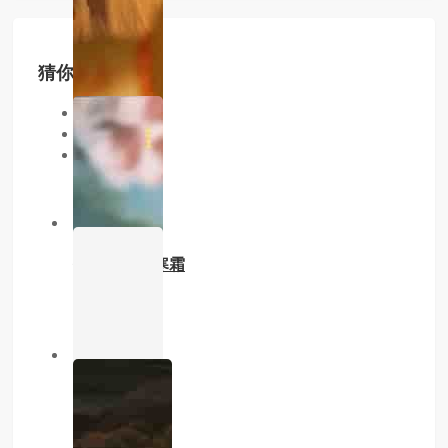
猜你喜欢
同类型
同地区
同年份
1.0分
已完结
他的玫瑰与寒霜
主演：内详
7.0分
已完结
吾妻尚年少
主演：内详