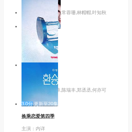
主演：藤新,李兰陵,常蓉珊,林帽帽,叶知秋
10.0分
更新至47集
武碎星河
主演：内详
1.0分
更新至12集
叫作你的秘密
主演：洪潇,阳兵卓,陈瑞丰,郑丞丞,何亦可
3.0分
更新至20集
换乘恋爱第四季
主演：内详