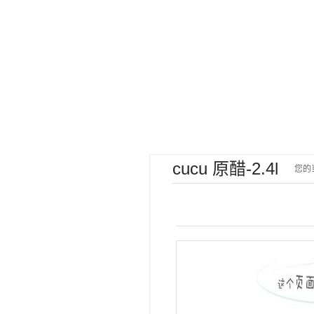
cucu 原醋-2.4l
您的