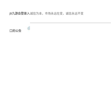
j9九游会登录入
诚信为本，市场永远在变，诚信永远不变
口的公告