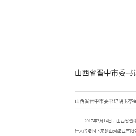
山西省晋中市委书
山西省晋中市委书记胡玉亭
2017年3月14日，山西
行人的陪同下来到山河醋业有限