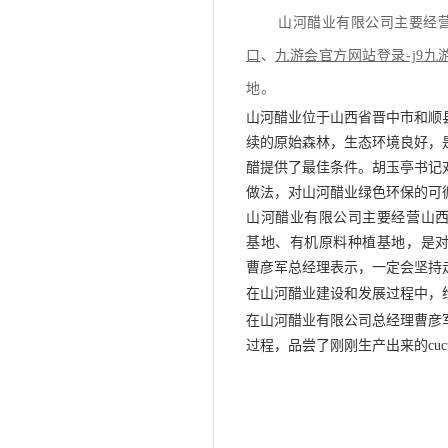
山河醋业有限公司主要经
口
、
九游会官方网站登录-j9九
地。
山河醋业位于山西省晋中市和顺县
续的原始森林，生态环境良好，
醋提供了最佳条件。胡玉亭书记
做法，对山河醋业绿色环保的可
山河醋业有限公司主要经营山
基地、有机原料种植基地，是
曹彦军总经理表示，一定会坚持
在山河醋业建设和发展过程中，
在山河醋业有限公司总经理曹彦
过程，品尝了刚刚生产出来的cu