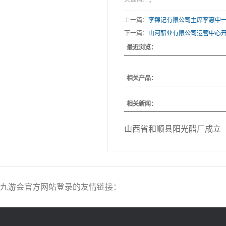
上一篇：
李锦记有限公司主席李惠中
下一篇：
山河醋业有限公司运营中心
最近浏览：
相关产品：
相关新闻：
山西省和顺县阳光醋厂成立
九游会官方网站登录的友情链接：
九游会官方网站登录-j9九
九游会官方网站登录-j9九游会登录入口