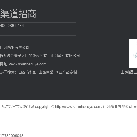
渠道招商
400-089-9434
山河醋业有限公司
j9九游会登录入口的版权所有：山河醋业有限公司
网址: www.shanhecuye.com
山河醋
热门搜索：
山西有机醋
山西原醋
企业产品定制
九游会官方网站登录 copyright © http://www.shanhecuye.com/ 山河醋业有限公
17736009093