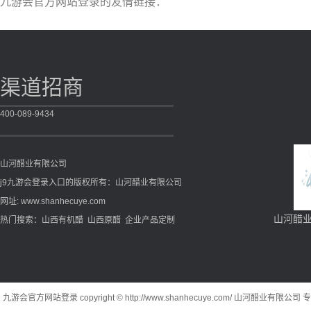
九游会官方网站登录的友情链接：
九游会官方网站登录-j9九
九游会官方网站登录-j9九游会登录入口
渠道招商
400-089-9434
山河醋业有限公司
j9九游会登录入口的版权所有：山河醋业有限公司
网址: www.shanhecuye.com
山河醋
热门搜索：
山西有机醋
山西原醋
企业产品定制
九游会官方网站登录 copyright © http://www.shanhecuye.com/ 山河醋业有限公