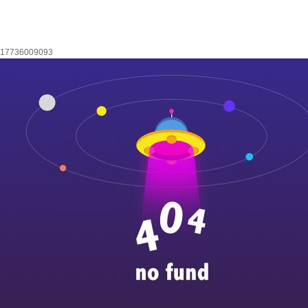
17736009093