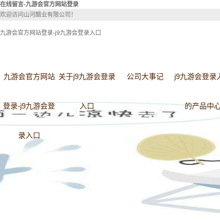
在线留言-九游会官方网站登录
欢迎访问山河醋业有限公司！
九游会官方网站登录-j9九游会登录入口
九游会官方网站
关于j9九游会登录
公司大事记
j9九游会登录
关于j9九游会登录入口
公司大事记
原醋系列
登录-j9九游会登
入口
的产品中
品牌介绍
行业新闻
老陈醋系列
工艺介绍
陈醋系列
录入口
j9九游会登录入口的文
有机醋系列
企业荣誉
化
礼盒系列
企业认证
特色口味醋系
白醋系列
饮品系列