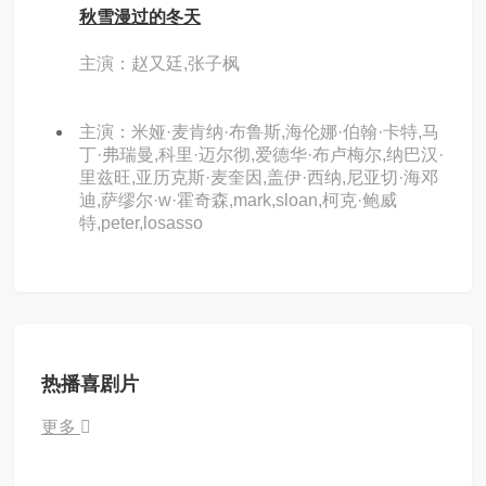
秋雪漫过的冬天
主演：赵又廷,张子枫
主演：米娅·麦肯纳·布鲁斯,海伦娜·伯翰·卡特,马
丁·弗瑞曼,科里·迈尔彻,爱德华·布卢梅尔,纳巴汉·
里兹旺,亚历克斯·麦奎因,盖伊·西纳,尼亚切·海邓
迪,萨缪尔·w·霍奇森,mark,sloan,柯克·鲍威
特,peter,losasso
热播喜剧片
更多