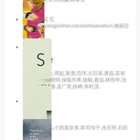
主演：珍妮·瓦
德,dianeayalagoldner,cassiesheawatson,梅丽莎
·里德
9.0分
hd
爱情左灯右行
主演：林嘉欣,邓超,黄渤,范伟,古巨基,黄磊,苏有
朋,佟大为,黄晓明,保阪尚希,陆毅,聂远,林雨申,张
峻宁,白冰,丛珊,孟广美,徐峥,朱时茂
1.0分
hd
死神的精度
主演：金城武,小西真奈美,富司纯子,光石研,石田
卓也