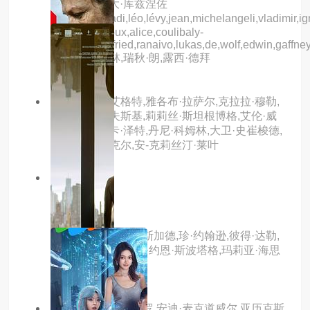
泰特,亚历山大·库兹涅佐
夫,naidra,ayadi,léo,lévy,jean,michelangeli,vladimir,i
jeannine,leroux,alice,coulibaly-
chateaux,wilfried,ranaivo,lukas,de,wolf,edwin,gaffne
格莱戈尔·科林,瑞秋·朗,露西·德拜
主演：玛伦·艾格特,雅各布·拉萨尔,克拉拉·穆勒,
弗兰茨·罗戈夫斯基,莉莉丝·斯坦根博格,艾伦·威
廉姆斯,依尔卡·泽特,丹尼·科姆林,大卫·史崔梭德,
沃尔夫冈·迈克尔,安-克莉丝汀·莱叶
6.0分
hd中字
乌鸦
主演：瓦尔特·斯卡斯加德,珍·约翰逊,彼得·达勒,
瑞内·拜诺索恩,杨思·约恩·斯波塔格,玛莉亚·海思
坎恩,罗杰·斯多姆
主演：弗兰克·格里罗,安迪·麦克道威尔,亚历克斯