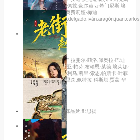
·马克尼科尔,乔治·洛佩兹,豪尔赫·a·希门尼斯,埃
斯梅拉达·皮门特尔,奥费莉娅·梅迪
纳,jake,allyn,andrés,delgado,iván,aragón,juan,carlos,r
1.0分
hd中字
无人注视
主演：吉列尔莫·普宁,拉斐尔·菲洛,佩奥拉·巴迪
翁,梅特·蒙特罗,艾西亚·帕芬,布赖恩·莱德,埃莱娜·
罗杰,阿纳·卡罗莱纳·利马,凯里·索恩,帕斯卡·叶菲
斯特,克里斯蒂娜·墨里森,佩特拉·科斯塔,贾蒙·华
盛顿
主演：彦希,蔡卓宜,陈品延,邹思扬
6.0分
更新至第16集
大开眼界2026