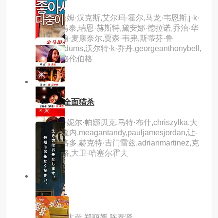
主演：汤姆·汉克斯,艾尔玛·霍尔,马龙·韦恩斯,j·k·
西蒙斯,马泰,瑞恩·赫斯特,黛安娜·德拉诺,乔治·华
莱士,约翰·麦康奈尔,贾森·韦弗,斯蒂芬·鲁
特,lyneodums,沃尔特·k·乔丹,georgeanthonybell,
格雷戈·格伦伯格
9.0分
hd
食人鱼2全面猎杀
主演：丹妮尔·帕娜贝克,马特·布什,chriszylka,大
卫·科恩查内,meagantandy,pauljamesjordan,让-
卢克·比洛多,赫克特·吉门雷兹,adrianmartinez,克
鲁·古拉格,大卫·哈塞尔霍夫
7.0分
hd
双面女友
主演：奉太奎,郑丽媛,陈泰贤