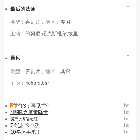
最后的法师
类型：
喜剧片，
地区：
美国
主演：
约翰尼·诺克斯维尔,埃里
暴风
类型：
喜剧片，
地区：
其它
主演：
richard,birr
hd
2
前任3：再见前任
hd
4
哪吒之魔童降世
hd
5
跨过鸭绿江
hd
7
奇迹·笨小孩
hd
10
举起手来！