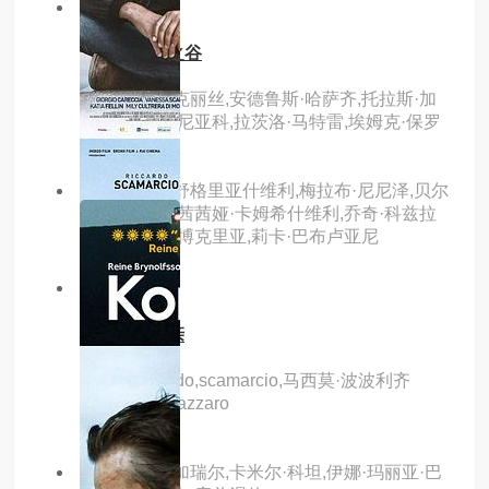
6.0分
hd中字
瓦兰：天使之谷
主演：夏巴·克丽丝,安德鲁斯·哈萨齐,托拉斯·加
博尔,朱丽叶·尼亚科,拉茨洛·马特雷,埃姆克·保罗
主演：伊娅·舒格里亚什维利,梅拉布·尼尼泽,贝尔
塔·卡帕瓦,特茜茜娅·卡姆希什维利,乔奇·科兹拉
娃,玛丽亚姆·博克里亚,莉卡·巴布卢亚尼
8.0分
hd中字
我的陌生父亲
主演：riccardo,scamarcio,马西莫·波波利齐
奥,augusto,zazzaro
主演：路易·加瑞尔,卡米尔·科坦,伊娜·玛丽亚·巴