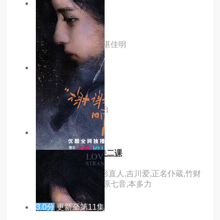
9.0分
更新至10集
寻雪迷踪
主演：姜超,史元庭,湛佳明
5.0分
更新至16集
墨刃藏娇
主演：黄俊捷,吴佳怡
6.0分
更新至第01集
东京p.d. 警视厅公关二课
主演：福士苍汰,绪形直人,吉川爱,正名仆蔵,竹财
辉之助,太田莉菜,谷原七音,本多力
3.0分
更新至第11集