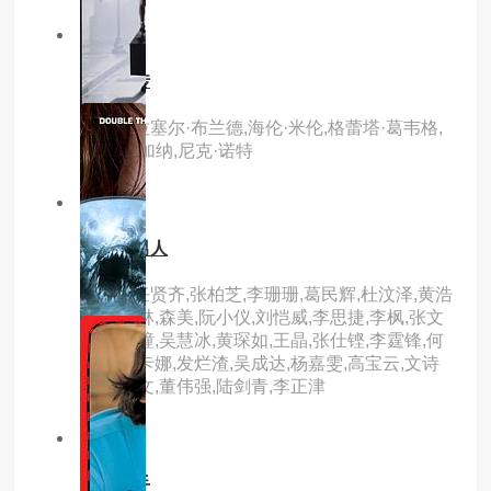
2.0分
hd
阿舍正传
主演：拉塞尔·布兰德,海伦·米伦,格蕾塔·葛韦格,
詹妮弗·加纳,尼克·诺特
7.0分
hd
绝种好男人
主演：任贤齐,张柏芝,李珊珊,葛民辉,杜汶泽,黄浩
然,王天林,森美,阮小仪,刘恺威,李思捷,李枫,张文
慈,黄泆潼,吴慧冰,黄琛如,王晶,张仕铿,李霆锋,何
肇晃,黄卡娜,发烂渣,吴成达,杨嘉雯,高宝云,文诗
琪,叶景文,董伟强,陆剑青,李正津
3.0分
hd
师奶杀手