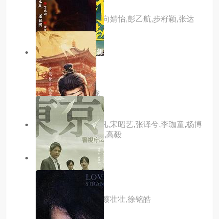
主演：王森,朱近桐,向婧怡,彭乙航,步籽颖,张达
塬,李启歌,李诺菲
5.0分
更新至第23集
老街赵凤声
主演：喻钟黎,锦泷
主演：吴佳怡,董子凡,宋昭艺,张译兮,李珈童,杨博
奇,杨休,曹艳,邵思涵,高毅
6.0分
更新至04集
中国奇谭2
主演：路扬,董汶亮,蔡壮壮,徐铭皓