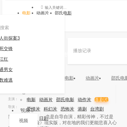
电影
动画片
邵氏电影
搜索
人街探案3
»
»
怎么戒色
死交锋
播放记录
《怎么戒色》电影高清在线观看 -九游会官方网站
江红
登录
通男女
3.0
较差
电影
动画片
邵氏电
数难逃
分类：
地区：
年份：
2026
更新：
2026-02-06 03:30:06
主演：
电影
动画片
邵氏电影
动作片
喜剧片
导演：
爱情片
科幻片
恐怖片
港剧
台湾剧
视频
简介：
简介： 也是自导自演，精彩传神，不过是
韩剧
日剧
视频
《发梦王大历险》现实版，对在地的我们更能悲喜入心