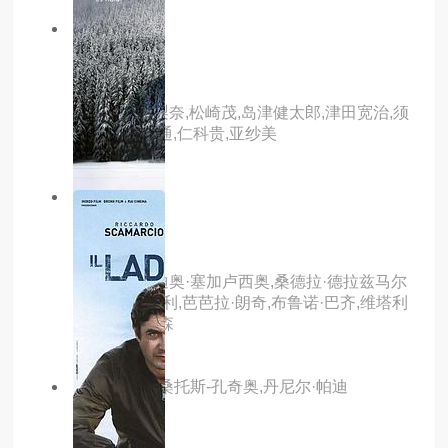
10.0分
hd
死亡寿司
主演：武田梨奈,松崎茂,岛津健太郎,津田宽治,须
贺贵匡,手塚通,仁科贵,亚纱美
3.0分
hd中字
索莱
主演：克劳迪奥·塞加卢西奥,桑德拉·德拉兹马尔
斯卡,马可·费利,芭芭拉·朗奇,布鲁诺·巴齐,维塔利
亚诺·特雷维森
主演：切洛·桑托斯-孔奇奥,丹尼尔·帕迪
亚,rans,rifol