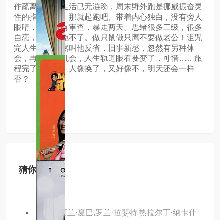
作疏离，婚姻生活已无涟漪，周末野外跑是挪威振奋灵
性的指定动作，那就起跑吧。带着内心独白，没有旁人
眼睛，脑海没有审查，暴走两天。思绪很多三级，很多
自恋，粗鄙也免不了。做只鼠做只鹰不要做老公！诅咒
完人生，大自然叫他反省，旧事新愁，忽然有另种体
会，再有出轨机会，人生轨道眼看要变了，可惜……旅
程完了要回家，人像换了，又好像不，明天还会一样
否？
猜你喜欢
主演：阿兰·夏巴,罗兰·拉斐特,热拉尔丁·纳卡什